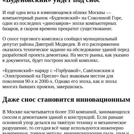
И ещё одна веха в изменяющемся облике Москвы —
компьютерный рынок «Буденовский» на Соколиной Горе,
один из последних «динозавров» эпохи компьютерных
базаров, в скором времени прекратит существование.
О сносе торгового комплекса сообщил муниципальный
депутат района Дмитрий Медведев. В его распоряжении
оказалось техническое задание на обследование зданий перед
разработкой проекта демонтажа. На месте рынка, как указано
в документах, будет построен жилой комплекс.
«Буденовский» наряду с «Горбушкой», Савёловским и
«Электроникой на Пресне» был знаковым местом для
поколения 90-х и 2000-х. Однако его эпоха, как и эпоха
многих бывших промзон, завершилась.
Даже снос становится инновационным
В Москве насчитывается более 350 компаний, занимающихся
сносом и демонтажем зданий и конструкций. Если раньше
основной упор делался на тяжёлую технику и механическое
разрушение, то сегодня всё чаще используются инженерно
выверенные, точные методы, минимизирующие пыль, шум и