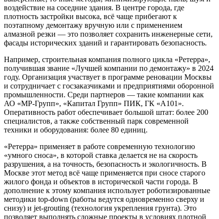
воздействие на соседние здания. В центре города, где
плотность застройки высока, всё чаще прибегают к
поэтапному демонтажу вручную или с применением
алмазной резки — это позволяет сохранить инженерные сети,
фасады исторических зданий и гарантировать безопасность.
Например, строительная компания полного цикла «Ретерра»,
получившая звание «Лучшей компании по демонтажу» в 2024
году. Организация участвует в программе реновации Москвы
и сотрудничает с госзаказчиками и предприятиями оборонной
промышленности. Среди партнеров — такие компании как
АО «МР-Групп», «Капитал Групп» ПИК, ГК «А101».
Оперативность работ обеспечивает большой штат: более 200
специалистов, а также собственный парк современной
техники и оборудования: более 80 единиц.
«Ретерра» применяет в работе современную технологию
«умного сноса», в которой ставка делается не на скорость
разрушения, а на точность, безопасность и экологичность. В
Москве этот метод всё чаще применяется при сносе старого
жилого фонда и объектов в исторической части города. В
дополнение к этому компания использует роботизированные
методики top-down (работы ведутся одновременно сверху и
снизу) и jet-grouting (технология укрепления грунта). Это
позволяет выполнять сложные проекты в условиях плотной