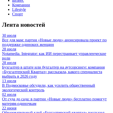
Бизнес
Компании
Lifestyle
Спорт
Лента новостей
30 июля
Все для мам: партия «Новые люди» анонсировала проект по
поддержке одиноких женщин
28 июля
Notamedia. Integrator: как ИИ перестраивает управленческие
роли
28 июля
Бухгалтер в штате или бухгалтер на аутсорсинге: компания
«Бухгалтерский Квартал» рассказала, какого специалиста
выбрать в 2026 году
13 июля
В Подмосковье обсудили, как усилить общественный
экологический контроль
02 июля
От суда до сада: в партии «Новые люди» бесплатно помогут
матерям-одиночкам
22 июня
Образовательный клуб «Бухгалтерский квартал» рассказал,