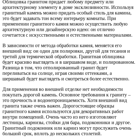
Облицовка гранитом придает любому предмету или
архитектурному элементу в доме эксклюзивности. Используя
гранитный камень можно придать особый стиль для камина,
это будет задавать тон всему интерьеру комнаты. При
применении гранитного камня можно осуществить любую
архитектурную или дизайнерскую идею: он отлично
сочетается с искусственными и естественными материалами.
В зависимости от метода обработки камня, меняется его
внешний вид: он один для полировки, другой для тесания и
третий для термической обработки. Гранитная облицовка
будет красиво выглядеть и в шершавом виде, и полированном.
Разница в том, что отполированный гранит будет
переливаться на солнце, играя своими оттенками, а
шершавый будет выглядеть и смотреться более естественно.
Для применения во внешней отделке нет необходимости
покупать дорогой камень. Основное требования к граниту –
это прочность и водонепроницаемость. Хотя внешний вид
гранита также очень важен. Дорогостоящие образцы
гранитного камня используются для декоративных работ
внутри помещений. Очень часто из него изготовляют
лестницы, карнизы, стойки для бара, подоконники и другое.
Гранитный подоконник или карниз могут прослужить очень
большой срок, вплоть до нескольких столетий.