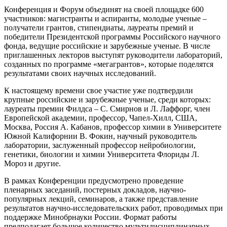
Конференция и Форум объединят на своей площадке 600
участников: магистранты и аспиранты, молодые ученые –
получатели грантов, стипендиаты, лауреаты премий и
победители Президентской программы Российского научного
фонда, ведущие российские и зарубежные ученые. В числе
приглашенных лекторов выступят руководители лабораторий,
созданных по программе «мегагрантов», которые поделятся
результатами своих научных исследований.
К настоящему времени свое участие уже подтвердили
крупные российские и зарубежные ученые, среди которых:
лауреаты премии Филдса – С. Смирнов и Л. Лаффорг, член
Европейской академии, профессор, Чапел-Хилл, США,
Москва, Россия А. Кабанов, профессор химии в Университете
Южной Калифорнии В. Фокин, научный руководитель
лаборатории, заслуженный профессор нейробиологии,
генетики, биологии и химии Университета Флориды Л.
Мороз и другие.
В рамках Конференции предусмотрено проведение
пленарных заседаний, постерных докладов, научно-
популярных лекций, семинаров, а также представление
результатов научно-исследовательских работ, проводимых при
поддержке Минобрнауки России. Формат работы
предполагает большое количество мультидисциплинарных