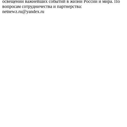
освещении важнейших событий в жизни России и мира. По
вопросам сотрудничества и партнерства:
netnewz.ru@yandex.ru