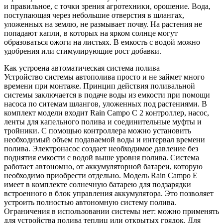
и правильное, с точки зрения агротехники, орошение. Вода,
поступающая через небольшие отверстия в шлангах,
уложенных на землю, не размывает почву. На растения не
попадают капли, в которых на ярком солнце могут
образоваться ожоги на листьях. В емкость с водой можно
удобрения или стимулирующие рост добавки.
Как устроена автоматическая система полива
Устройство системы автополива просто и не займет много
времени при монтаже. Принцип действия поливальной
системы заключается в подаче воды из емкости при помощи
насоса по ситемам шлангов, уложенных под растениями. В
комплект модели входит Rain Campo С 2 контроллер, насос,
ленты для капельного полива и соединительные муфты и
тройники. С помощью контроллера можно установить
необходимый объем подаваемой воды и интервал времени
полива. Электронасос создает необходимое давление без
поднятия емкости с водой выше уровня полива. Система
работает автономно, от аккумуляторной батареи, которую
необходимо приобрести отдельно. Модель Rain Campo E
имеет в комплекте солнечную батарею для подзарядки
встроенного в блок управления аккумулятора. Это позволяет
устроить полностью автономную систему полива.
Ограничения в использовании системы нет: можно применять
для устройства полива теплиц или открытых грядок. Для