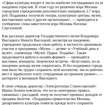
«Сфера культуры входит в число наиболее пострадавших из-за
пандемии отраслей. В этом году по решению мэра Москвы
городским учреждениям дополнительно направили 2,7 млрд
руб. Поддержку получили театры, культурные центры, музеи,
выставочные залы и другие организации», — приводятся в
сообщении слова заместителя мэра Москвы Натальи
Сергуниной.
Как рассказал директор Государственного музея Владимира
Высоцкого Никита Высоцкий, несмотря на пандемию,
учреждение продолжало свою работу, в частности принимало
участие в программах «Музеи — детям» и «Учебный день в
музее», олимпиаде «Музеи. Парки. Усадьбы». Также
продолжается работа в онлайн-формате — проводятся
выставки, концерты, творческие встречи. «Безусловно, из-за
пандемии доходы музея сократились. И без поддержки города
нам было бы трудно сохранить свой коллектив, число рабочих
мест и заработную плату сотрудников на прежнем уровне», —
цитируют в материале Высоцкого.
В свою очередь директор «Электротеатра Станиславский»
Ирина Золина пояснила, что из-за санитарных правил,
связанных с рассадкой, театр не получает прежних доходов от
продажи билетов. «Поддержка правительства Москвы,
департамента культуры помогла прежде всего сохранить