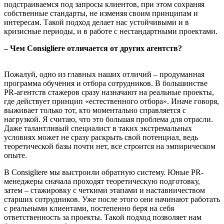
подстраиваемся под запросы клиентов, при этом сохраняя
собственные стандарты, не изменяя своим принципам и
интересам. Такой подход делает нас устойчивыми и в
кризисные периоды, и в работе с нестандартными проектами.
– Чем Consigliere отличается от других агентств?
Пожалуй, одно из главных наших отличий – продуманная
программа обучения и отбора сотрудников. В большинстве
PR-агентств стажеров сразу назначают на реальные проекты,
где действует принцип «естественного отбора». Иначе говоря,
выживает только тот, кто моментально справляется с
нагрузкой. Я считаю, что это большая проблема для отрасли.
Даже талантливый специалист в таких экстремальных
условиях может не сразу раскрыть свой потенциал, ведь
теоретической базы почти нет, все строится на эмпирическом
опыте.
В Consigliere мы выстроили обратную систему. Юные PR-
менеджеры сначала проходят теоретическую подготовку,
затем – стажировку с четкими этапами и наставничеством
старших сотрудников. Уже после этого они начинают работать
с реальными клиентами, постепенно беря на себя
ответственность за проекты. Такой подход позволяет нам