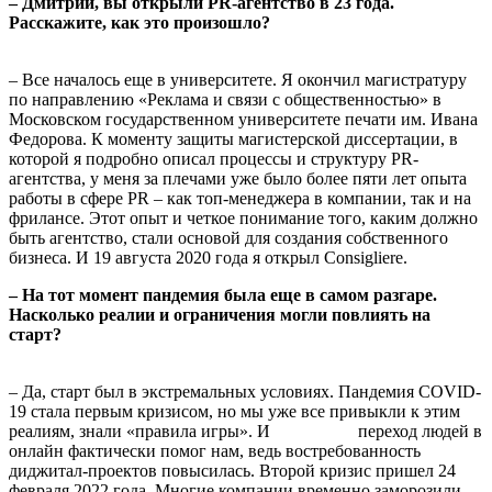
– Дмитрий, вы открыли PR-агентство в 23 года.
Расскажите, как это произошло?
– Все началось еще в университете. Я окончил магистратуру
по направлению «Реклама и связи с общественностью» в
Московском государственном университете печати им. Ивана
Федорова. К моменту защиты магистерской диссертации, в
которой я подробно описал процессы и структуру PR-
агентства, у меня за плечами уже было более пяти лет опыта
работы в сфере PR – как топ-менеджера в компании, так и на
фрилансе. Этот опыт и четкое понимание того, каким должно
быть агентство, стали основой для создания собственного
бизнеса. И 19 августа 2020 года я открыл Consigliere.
– На тот момент пандемия была еще в самом разгаре.
Насколько реалии и ограничения могли повлиять на
старт?
– Да, старт был в экстремальных условиях. Пандемия COVID-
19 стала первым кризисом, но мы уже все привыкли к этим
реалиям, знали «правила игры». И переход людей в
онлайн фактически помог нам, ведь востребованность
диджитал-проектов повысилась. Второй кризис пришел 24
февраля 2022 года. Многие компании временно заморозили