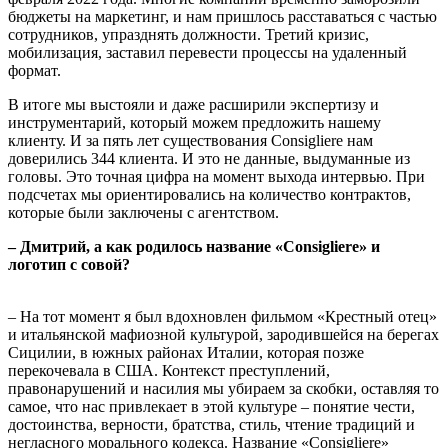
бюджеты на маркетинг, и нам пришлось расставаться с частью
сотрудников, упразднять должности. Третий кризис,
мобилизация, заставил перевести процессы на удаленный
формат.
В итоге мы выстояли и даже расширили экспертизу и
инструментарий, который можем предложить нашему
клиенту. И за пять лет существования Consigliere нам
доверились 344 клиента. И это не данные, выдуманные из
головы. Это точная цифра на момент выхода интервью. При
подсчетах мы ориентировались на количество контрактов,
которые были заключены с агентством.
– Дмитрий, а как родилось название «Consigliere» и
логотип с совой?
– На тот момент я был вдохновлен фильмом «Крестный отец»
и итальянской мафиозной культурой, зародившейся на берегах
Сицилии, в южных районах Италии, которая позже
перекочевала в США. Контекст преступлений,
правонарушений и насилия мы убираем за скобки, оставляя то
самое, что нас привлекает в этой культуре – понятие чести,
достоинства, верности, братства, стиль, чтение традиций и
негласного морального кодекса. Название «Consigliere»