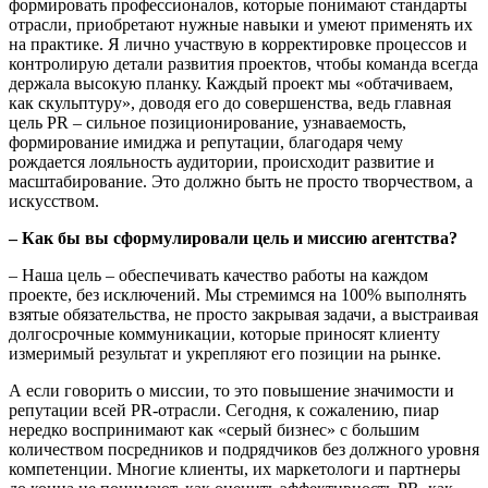
формировать профессионалов, которые понимают стандарты
отрасли, приобретают нужные навыки и умеют применять их
на практике. Я лично участвую в корректировке процессов и
контролирую детали развития проектов, чтобы команда всегда
держала высокую планку. Каждый проект мы «обтачиваем,
как скульптуру», доводя его до совершенства, ведь главная
цель PR – сильное позиционирование, узнаваемость,
формирование имиджа и репутации, благодаря чему
рождается лояльность аудитории, происходит развитие и
масштабирование. Это должно быть не просто творчеством, а
искусством.
– Как бы вы сформулировали цель и миссию агентства?
– Наша цель – обеспечивать качество работы на каждом
проекте, без исключений. Мы стремимся на 100% выполнять
взятые обязательства, не просто закрывая задачи, а выстраивая
долгосрочные коммуникации, которые приносят клиенту
измеримый результат и укрепляют его позиции на рынке.
А если говорить о миссии, то это повышение значимости и
репутации всей PR-отрасли. Сегодня, к сожалению, пиар
нередко воспринимают как «серый бизнес» с большим
количеством посредников и подрядчиков без должного уровня
компетенции. Многие клиенты, их маркетологи и партнеры