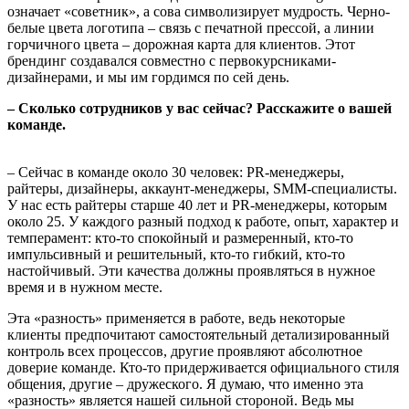
означает «советник», а сова символизирует мудрость. Черно-
белые цвета логотипа – связь с печатной прессой, а линии
горчичного цвета – дорожная карта для клиентов. Этот
брендинг создавался совместно с первокурсниками-
дизайнерами, и мы им гордимся по сей день.
– Сколько сотрудников у вас сейчас? Расскажите о вашей
команде.
– Сейчас в команде около 30 человек: PR-менеджеры,
райтеры, дизайнеры, аккаунт-менеджеры, SMM-специалисты.
У нас есть райтеры старше 40 лет и PR-менеджеры, которым
около 25. У каждого разный подход к работе, опыт, характер и
темперамент: кто-то спокойный и размеренный, кто-то
импульсивный и решительный, кто-то гибкий, кто-то
настойчивый. Эти качества должны проявляться в нужное
время и в нужном месте.
Эта «разность» применяется в работе, ведь некоторые
клиенты предпочитают самостоятельный детализированный
контроль всех процессов, другие проявляют абсолютное
доверие команде. Кто-то придерживается официального стиля
общения, другие – дружеского. Я думаю, что именно эта
«разность» является нашей сильной стороной. Ведь мы