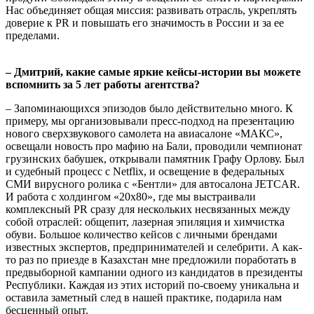
Нас объединяет общая миссия: развивать отрасль, укреплять
доверие к PR и повышать его значимость в России и за ее
пределами.
– Дмитрий, какие самые яркие кейсы-истории вы можете
вспомнить за 5 лет работы агентства?
– Запоминающихся эпизодов было действительно много. К
примеру, мы организовывали пресс-подход на презентацию
нового сверхзвукового самолета на авиасалоне «МАКС»,
освещали новость про мафию на Бали, проводили чемпионат
грузинских бабушек, открывали памятник Графу Орлову. Был
и судебный процесс с Netflix, и освещение в федеральных
СМИ вирусного ролика с «Бентли» для автосалона JETCAR.
И работа с холдингом «20х80», где мы выстраивали
комплексный PR сразу для нескольких несвязанных между
собой отраслей: общепит, лазерная эпиляция и химчистка
обуви. Большое количество кейсов с личными брендами
известных экспертов, предпринимателей и селебрити. А как-
то раз по приезде в Казахстан мне предложили поработать в
предвыборной кампании одного из кандидатов в президенты
Республики. Каждая из этих историй по-своему уникальна и
оставила заметный след в нашей практике, подарила нам
бесценный опыт.