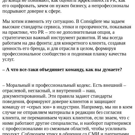
до конца не понимают, как оценить эффективность PR, как
его оцифровать, зачем он нужен бизнесу, а непрофессионалы
подрывают доверие к сфере.
Мы хотим изменить эту ситуацию. В Consigliere мы задаем
высокие стандарты сервиса, этики и прозрачности, показывая
на практике, что PR – это не дополнительная опция, а
стратегически важный инструмент развития. И мы всегда
работаем на два фронта: для конкретного клиента, создавая
ценность его бренда, и для отрасли в целом, формируя
профессиональное сообщество и поднимая планку качества
услуг.
– А что все-таки объединяет команду, как вы думаете?
– Моральный и профессиональный кодекс. Есть внешний –
отраслевой, негласный, и внутренний – наш,
документированный. Эти правила задают стандарты
поведения, формируют доверие клиентов и защищают
команду от «серых зон» в индустрии. Например, мы ни в коем
случае не отправляем материалы в редакции без согласия
клиента, не переманиваем чужих клиентов, если знаем, что с
ними работают другие специалисты, и наоборот партнеримся
с профессионалами из смежным областей, чтобы усиливать
продукт. Соблюдаем этику в общении со СМИ и партнерами.