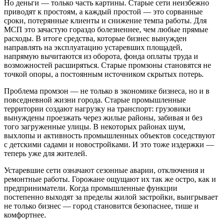
Но деньги — только часть картины. Старые сети неизбежно
приводят к простоям, а каждый простой — это сорванные
сроки, потерянные клиенты и снижение темпа работы. Для
МСП это зачастую гораздо болезненнее, чем любые прямые
расходы. В итоге средства, которые бизнес вынужден
направлять на эксплуатацию устаревших площадей,
напрямую вычитаются из оборота, фонда оплаты труда и
возможностей расширяться. Старые промзоны становятся не
точкой опоры, а постоянным источником скрытых потерь.
Проблема промзон — не только в экономике бизнеса, но и в
повседневной жизни города. Старые промышленные
территории создают нагрузку на транспорт: грузовики
вынуждены проезжать через жилые районы, забивая и без
того загруженные улицы. В некоторых районах шум,
выхлопы и активность промышленных объектов соседствуют
с детскими садами и новостройками. И это тоже издержки —
теперь уже для жителей.
Устаревшие сети означают сезонные аварии, отключения и
ремонтные работы. Горожане ощущают их так же остро, как и
предприниматели. Когда промышленные функции
постепенно выходят за пределы жилой застройки, выигрывает
не только бизнес — город становится безопаснее, тише и
комфортнее.