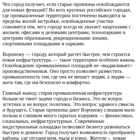
Что город получает, если старые промзоны освобождаются
для новых функций? Во всех крупных российских городах,
где промышленные территории постепенно выводятся за
пределы жилой застройки, освобожденные участки
становятся тем, чего городу всегда не хватает: кварталами с
жильем, офисами и деловыми центрами, технопарками и
центрами образования, рекреационными зонами,
спортивными площадками и парками.
Воронежу — городу, который растет быстрее, чем строится
новая инфраструктура, — такие территории особенно важны.
Освобождение промышленных площадей не «выдавливает»
производственников. Оно просто позволяет разместить
промышленность там, где она не мешает людям, а людям —
жить там, где им безопасно и комфортно.
Главный вывод: старая промышленная инфраструктура
больше не тянет задачи города и бизнеса. Это не вопрос
эстетики и не вопрос политики. Это вопрос здравого смысла
и будущего. Старые промзоны дают Воронежу слишком мало
пользы и слишком много скрытых издержек — финансовых,
социальных, инфраструктурных. Современные
индустриальные площадки позволяют бизнесу развиваться
быстрее и дешевле. Город получает возможность преобразить
районы, где сегодня шум, пыль и износ. Жители – новые