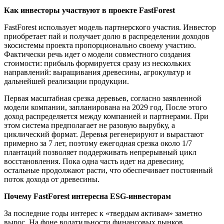
Как инвесторы участвуют в проекте FastForest
FastForest использует модель партнерского участия. Инвестор
приобретает пай и получает долю в распределении доходов
экосистемы проекта пропорционально своему участию.
Фактически речь идет о модели совместного создания
стоимости: прибыль формируется сразу из нескольких
направлений: выращивания древесины, агрокультур и
дальнейшей реализации продукции.
Первая масштабная срезка деревьев, согласно заявленной
модели компании, запланирована на 2029 год. После этого
доход распределяется между компанией и партнерами. При
этом система предполагает не разовую вырубку, а
циклический формат. Деревья регенерируют и вырастают
примерно за 7 лет, поэтому ежегодная срезка около 1/7
плантаций позволяет поддерживать непрерывный цикл
восстановления. Пока одна часть идет на древесину,
остальные продолжают расти, что обеспечивает постоянный
поток дохода от древесины.
Почему FastForest интересна ESG-инвесторам
За последние годы интерес к «твердым активам» заметно
вырос. На фоне волатильности финансовых рынков