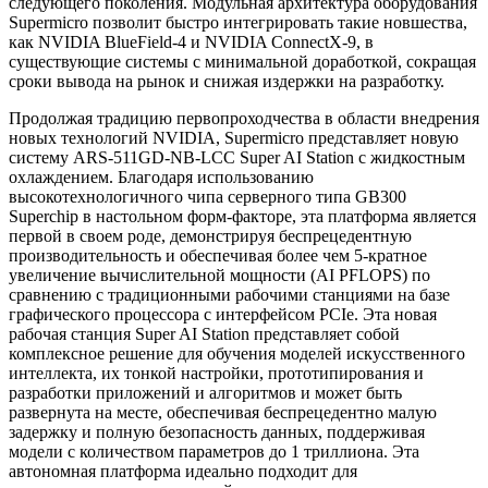
следующего поколения. Модульная архитектура оборудования
Supermicro позволит быстро интегрировать такие новшества,
как NVIDIA BlueField-4 и NVIDIA ConnectX-9, в
существующие системы с минимальной доработкой, сокращая
сроки вывода на рынок и снижая издержки на разработку.
Продолжая традицию первопроходчества в области внедрения
новых технологий NVIDIA, Supermicro представляет новую
систему ARS-511GD-NB-LCC Super AI Station с жидкостным
охлаждением. Благодаря использованию
высокотехнологичного чипа серверного типа GB300
Superchip в настольном форм-факторе, эта платформа является
первой в своем роде, демонстрируя беспрецедентную
производительность и обеспечивая более чем 5-кратное
увеличение вычислительной мощности (AI PFLOPS) по
сравнению с традиционными рабочими станциями на базе
графического процессора с интерфейсом PCIe. Эта новая
рабочая станция Super AI Station представляет собой
комплексное решение для обучения моделей искусственного
интеллекта, их тонкой настройки, прототипирования и
разработки приложений и алгоритмов и может быть
развернута на месте, обеспечивая беспрецедентно малую
задержку и полную безопасность данных, поддерживая
модели с количеством параметров до 1 триллиона. Эта
автономная платформа идеально подходит для