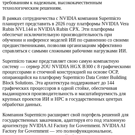
требованиям к надежным, высококачественным
технологическим решениям.
В рамках сотрудничества с NVIDIA компания Supermicro
планирует представить в 2026 году платформы NVIDIA Vera
Rubin NVL144 и NVIDIA Rubin CPX. Эти платформы
обеспечат исключительную производительность при
обучении и инференсе моделей ИИ по сравнению со своими
предшественниками, позволяя организациям эффективно
справляться с самыми сложными рабочими нагрузками ИИ.
Supermicro также представляет свою самую компактную
систему — сервер 2OU NVIDIA HGX B300 с 8 графическими
процессорами и стоечной конструкцией на основе OCP,
опирающийся на платформу Supermicro Data Center Building
Block Solutions. Эта архитектура поддерживает до 144
графических процессоров в одной стойке, обеспечивая
выдающуюся производительность и масштабируемость для
крупных проектов ИИ и HPC в государственных центрах
обработки данных.
Компания Supermicro расширяет свой портфель решений для
государственных заказчиков, адаптируя его под эталонную
архитектуру NVIDIA AI Factory for Government. NVIDIA AI
Factory for Government — это полнофункциональное,