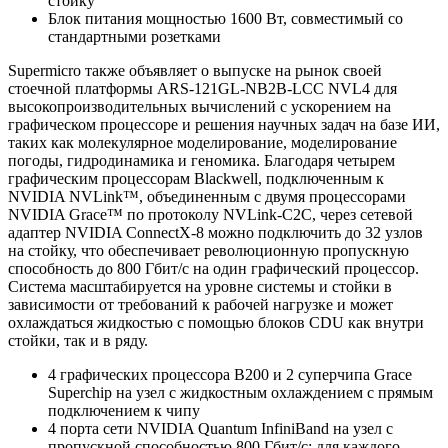
стойку
Блок питания мощностью 1600 Вт, совместимый со
стандартными розетками
Supermicro также объявляет о выпуске на рынок своей
стоечной платформы ARS-121GL-NB2B-LCC NVL4 для
высокопроизводительных вычислений с ускорением на
графическом процессоре и решения научных задач на базе ИИ,
таких как молекулярное моделирование, моделирование
погоды, гидродинамика и геномика. Благодаря четырем
графическим процессорам Blackwell, подключенным к
NVIDIA NVLink™, объединенным с двумя процессорами
NVIDIA Grace™ по протоколу NVLink-C2C, через сетевой
адаптер NVIDIA ConnectX-8 можно подключить до 32 узлов
на стойку, что обеспечивает революционную пропускную
способность до 800 Гбит/с на один графический процессор.
Система масштабируется на уровне системы и стойки в
зависимости от требований к рабочей нагрузке и может
охлаждаться жидкостью с помощью блоков CDU как внутри
стойки, так и в ряду.
4 графических процессора B200 и 2 суперчипа Grace
Superchip на узел с жидкостным охлаждением с прямым
подключением к чипу
4 порта сети NVIDIA Quantum InfiniBand на узел с
пропускной способностью 800 Гбит/с; для каждого