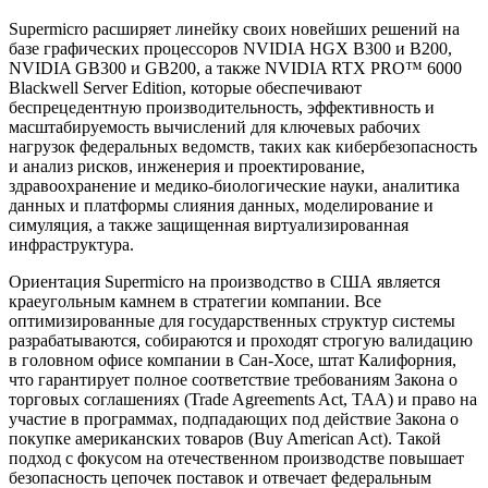
Supermicro расширяет линейку своих новейших решений на
базе графических процессоров NVIDIA HGX B300 и B200,
NVIDIA GB300 и GB200, а также NVIDIA RTX PRO™ 6000
Blackwell Server Edition, которые обеспечивают
беспрецедентную производительность, эффективность и
масштабируемость вычислений для ключевых рабочих
нагрузок федеральных ведомств, таких как кибербезопасность
и анализ рисков, инженерия и проектирование,
здравоохранение и медико-биологические науки, аналитика
данных и платформы слияния данных, моделирование и
симуляция, а также защищенная виртуализированная
инфраструктура.
Ориентация Supermicro на производство в США является
краеугольным камнем в стратегии компании. Все
оптимизированные для государственных структур системы
разрабатываются, собираются и проходят строгую валидацию
в головном офисе компании в Сан-Хосе, штат Калифорния,
что гарантирует полное соответствие требованиям Закона о
торговых соглашениях (Trade Agreements Act, ТАА) и право на
участие в программах, подпадающих под действие Закона о
покупке американских товаров (Buy American Act). Такой
подход с фокусом на отечественном производстве повышает
безопасность цепочек поставок и отвечает федеральным