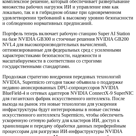
комплексное решение, который обеспечивает развертывание
множества рабочих нагрузок ИИ и управление ими как
локально, так и в гибридном облаке при одновременном
удовлетворении требований к высокому уровню безопасности
и соблюдению нормативных предписаний.
Портфель теперь включает рабочую станцию Super AI Station
на базе NVIDIA GB300 и стоечные решения NVIDIA GB200
NVL4 для высокопроизводительных вычислений,
оптимизированные для федеральных сред с усиленными
характеристиками безопасности, надежности и
масштабируемости в соответствии со строгими
государственными стандартами.
Продолжая стратегию внедрения передовых технологий
NVIDIA, Supermicro сегодня также объявила о поддержке
недавно анонсированных DPU-сопроцессоров NVIDIA
BlueField-4 и сетевых адаптеров NVIDIA ConnectX-9 SuperNIC
для гигантских фабрик искусственного интеллекта. После
выхода на рынок эти новые технологии для ускорения
инфраструктуры будут интегрированы в новые системы
искусственного интеллекта Supermicro, чтобы обеспечить
ускоренную сетевую работу для кластеров ИИ, доступ к
хранилищам и передачу обработки данных периферийным
процессорам для разгрузки ИИ-инфраструктуры NVIDIA