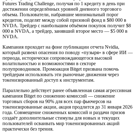
Futures Trading Challenge, получая по 1 кредиту в день при
достижении определённых уровней дневного торгового
объема. Пользователи, набравшие минимальный порог
кредитов, поделят между собой призовой фонд в $80 000 в
NVDA. Трейдер с наибольшим объёмом покупок получит $8
000 в NVDA, а трейдер, занявший второе место — $5 000 в
NVDA.
Кампания проходит на фоне публикации отчета Nvidia,
который развеял опасения по поводу «пузыря» в сфере ИИ —
периода, исторически сопровождающегося высокой
волатильностью и возможностями в секторе
полупроводников. Промоакция Bitget призвана помочь
трейдерам использовать эти рыночные движения через
токенизированный доступ к инструментам.
Параллельно действует ранее объявленная самая агрессивная
кампания Bitget по снижению комиссий — снижение
торговых сборов на 90% для всех пар фьючерсов на
токенизированные акции, акция продлится до 31 января 2026
года. Совмещение сниженных комиссий и раздачи призов
создаёт дополнительные стимулы для новых и текущих
пользователей осваивать мир токенизированных акций
практически без трения.