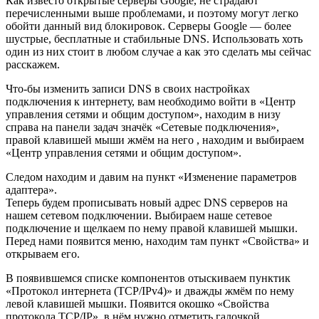
Как известо открытые серверы Google, не страдают
перечисленными выше проблемами, и поэтому могут легко
обойти данный вид блокировок. Серверы Google — более
шустрые, бесплатные и стабильные DNS. Использовать хоть
один из них стоит в любом случае а как это сделать мы сейчас
расскажем.
Что-бы изменить записи DNS в своих настройках
подключения к интернету, вам необходимо войти в «Центр
управления сетями и общим доступом», находим в низу
справа на панели задач значёк «Сетевые подключения»,
правой клавишей мыши жмём на него , находим и выбираем
«Центр управления сетями и общим доступом».
Следом находим и давим на пункт «Изменение параметров
адаптера».
Теперь будем прописывать новый адрес DNS серверов на
нашем сетевом подключении. Выбираем наше сетевое
подключение и щелкаем по нему правой клавишей мышки.
Перед нами появится меню, находим там пункт «Свойства» и
открываем его.
В появившемся списке компонентов отыскиваем пунктик
«Протокол интернета (TCP/IPv4)» и дважды жмём по нему
левой клавишей мышки. Появится окошко «Свойства
протокола TCP/IP», в нём нужно отметить галочкой