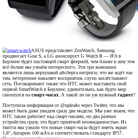
ASUS представляет ZenWatch, Samsung
продвигает Gear S, а LG анонсирует G Watch R — IFA в
Берлине будет настоящей смарт феерией, чем ближе к шоу тем
всё болше мы узнаём интересного. Эти три компании
являются лишь верхушкой айсберга интриги, что же ждёт нас
там, нетерпение накаляет восприятия, слухи захлёстывают
сеть. Поговаривают также что HTC может выставить свой
первой SmartWatch в Берлине, удивительно, как будто мир
свихнулся на
смарт-часах
. А такой ли он уж нужный
гаджет
?
Поступила информация от @upleaks через Twitter, что мы
может быть даже увидем сразу две модели. Мы уже знаем, что
HTC также работает над смарт-часами, но два разных
устройства сразу, это будет приятной неожиданностью. Из
твитта мы узнали что новые смарт-часы будут иметь экран
1,8″, батарею 100 мАч и соответствовать стандарту IP57.