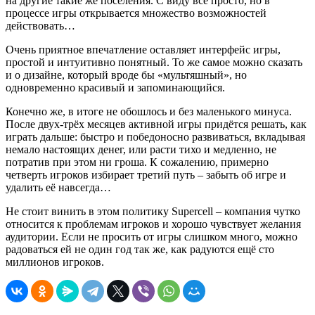
на другие такие же поселения. С виду всё просто, но в
процессе игры открывается множество возможностей
действовать…
Очень приятное впечатление оставляет интерфейс игры,
простой и интуитивно понятный. То же самое можно сказать
и о дизайне, который вроде бы «мультяшный», но
одновременно красивый и запоминающийся.
Конечно же, в итоге не обошлось и без маленького минуса.
После двух-трёх месяцев активной игры придётся решать, как
играть дальше: быстро и победоносно развиваться, вкладывая
немало настоящих денег, или расти тихо и медленно, не
потратив при этом ни гроша. К сожалению, примерно
четверть игроков избирает третий путь – забыть об игре и
удалить её навсегда…
Не стоит винить в этом политику Supercell – компания чутко
относится к проблемам игроков и хорошо чувствует желания
аудитории. Если не просить от игры слишком много, можно
радоваться ей не один год так же, как радуются ещё сто
миллионов игроков.