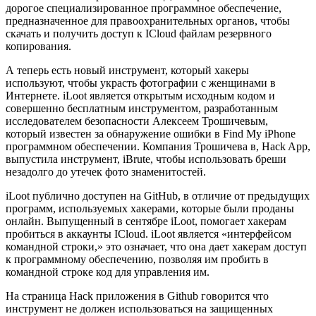
дорогое специализированное программное обеспечение,
предназначенное для правоохранительных органов, чтобы
скачать и получить доступ к ICloud файлам резервного
копирования.
А теперь есть новый инструмент, который хакеры
используют, чтобы украсть фотографии с женщинами в
Интернете. iLoot является открытым исходным кодом и
совершенно бесплатным инструментом, разработанным
исследователем безопасности Алексеем Трошичевым,
который известен за обнаружение ошибки в Find My iPhone
программном обеспечении. Компания Трошичева в, Hack App,
выпустила инструмент, iBrute, чтобы использовать бреши
незадолго до утечек фото знаменитостей.
iLoot публично доступен на GitHub, в отличие от предыдущих
программ, используемых хакерами, которые были проданы
онлайн. Выпущенный в сентябре iLoot, помогает хакерам
пробиться в аккаунты ICloud. iLoot является «интерфейсом
командной строки,» это означает, что она дает хакерам доступ
к программному обеспечению, позволяя им пробить в
командной строке код для управления им.
На страница Hack приложения в Github говорится что
инструмент не должен использоваться на защищенных