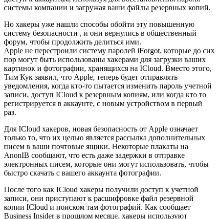
системы компании и загружая ваши файлы резервных копий.
Но хакеры уже нашли способы обойти эту повышенную
систему безопасности , и они вернулись в общественный
форум, чтобы продолжить делиться ими.
Apple не перестроили систему паролей iForgot, которые до сих
пор могут быть использованы хакерами для загрузки ваших
картинок и фотографии, хранящихся на ICloud. Вместо этого,
Тим Кук заявил, что Apple, теперь будет отправлять
уведомления, когда кто-то пытается изменить пароль учетной
записи, доступ ICloud к резервным копиям, или когда кто то
регистрируется в аккаунте, с новым устройством в первый
раз.
Для ICloud хакеров, новая безопасность от Apple означает
только то, что их целью является рассылка дополнительных
писем в ваши почтовые ящики. Некоторые плакаты на
AnonIB сообщают, что есть даже задержки в отправке
электронных писем, которые они могут использовать, чтобы
быстро скачать с вашего аккаунта фотографии.
После того как ICloud хакеры получили доступ к учетной
записи, они приступают к расшифровке файл резервной
копии ICloud и поиском там фотографий. Как сообщает
Business Insider в прошлом месяце, хакеры используют