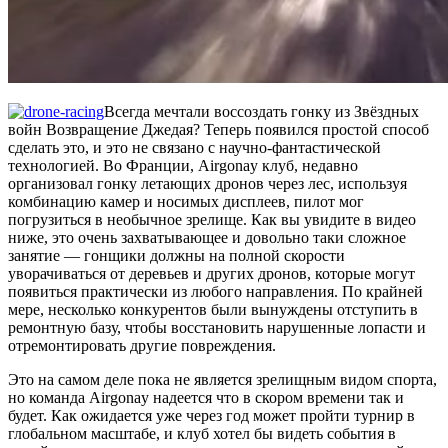
Всегда мечтали воссоздать гонку из Звёздных
войн Возвращение Джедая? Теперь появился простой способ
сделать это, и это не связано с научно-фантастической
технологией. Во Франции, Airgonay клуб, недавно
организовал гонку летающих дронов через лес, используя
комбинацию камер и носимых дисплеев, пилот мог
погрузиться в необычное зрелище. Как вы увидите в видео
ниже, это очень захватывающее и довольно таки сложное
занятие — гонщики должны на полной скорости
уворачиваться от деревьев и других дронов, которые могут
появиться практически из любого направления. По крайней
мере, несколько конкурентов были вынуждены отступить в
ремонтную базу, чтобы восстановить нарушенные лопасти и
отремонтировать другие повреждения.
Это на самом деле пока не является зрелищным видом спорта,
но команда Airgonay надеется что в скором времени так и
будет. Как ожидается уже через год может пройти турнир в
глобальном масштабе, и клуб хотел бы видеть события в