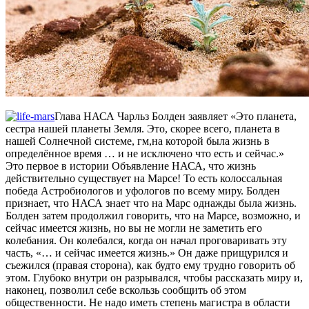
Глава НАСА Чарльз Болден заявляет «Это планета,
сестра нашей планеты Земля. Это, скорее всего, планета в
нашей Солнечной системе, гм,на которой была жизнь в
определённое время … и не исключено что есть и сейчас.»
Это первое в истории Объявление НАСА, что жизнь
действительно существует на Марсе! То есть колоссальная
победа Астробиологов и уфологов по всему миру. Болден
признает, что НАСА знает что на Марс однажды была жизнь.
Болден затем продолжил говорить, что на Марсе, возможно, и
сейчас имеется жизнь, но вы не могли не заметить его
колебания. Он колебался, когда он начал проговаривать эту
часть, «… и сейчас имеется жизнь.» Он даже прищурился и
съежился (правая сторона), как будто ему трудно говорить об
этом. Глубоко внутри он разрывался, чтобы рассказать миру и,
наконец, позволил себе вскользь сообщить об этом
общественности. Не надо иметь степень магистра в области