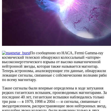
По сообщению из НАСА, Fermi Gamma-ray
космический телескоп обнаружил колоссальный «шторм»
высокоэнергетического взрыва от высоко намагниченной
нейтронной звезды, которая также называется магнитар.
Теперь астрономы, анализирующие эти данные, обнаружили
лежащие сигналы, связанные с сейсмическими волнами ряби
по всему магнитару.
Такие сигналы были впервые определены в ходе затухания
редких гигантских вспышек, производимых магнитарами. За
последние 40 лет, гигантские вспышки наблюдались только
три раза — в 1979, 1998 и 2004 — и сигналы, связанные с
звездотрясением, распространяющие звон нейтронных звезд,
наподобие звона колокола, были выявлены только в двух