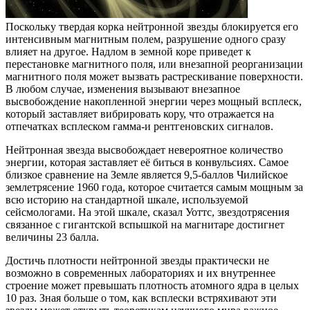
Поскольку твердая корка нейтронной звезды блокируется его
интенсивным магнитным полем, разрушение одного сразу
влияет на другое. Надлом в земной коре приведет к
перестановке магнитного поля, или внезапной реорганизации
магнитного поля может вызвать растрескивание поверхности.
В любом случае, изменения вызывают внезапное
высвобождение накопленной энергии через мощный всплеск,
который заставляет вибрировать кору, что отражается на
отпечатках всплеском гамма-и рентгеновских сигналов.
Нейтронная звезда высвобождает невероятное количество
энергии, которая заставляет её биться в конвульсиях. Самое
близкое сравнение на Земле является 9,5-баллов Чилийское
землетрясение 1960 года, которое считается самым мощным за
всю историю на стандартной шкале, используемой
сейсмологами. На этой шкале, сказал Уоттс, звездотрясения
связанное с гигантской вспышкой на магнитаре достигнет
величины 23 балла.
Достичь плотности нейтронной звезды практически не
возможно в современных лабораториях и их внутреннее
строение может превышать плотность атомного ядра в целых
10 раз. Зная больше о том, как всплески встряхивают эти