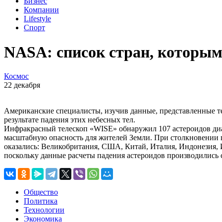
Бизнес
Компании
Lifestyle
Спорт
NASA: список стран, которым
Космос
22 декабря
Американские специалисты, изучив данные, представленные т
результате падения этих небесных тел.
Инфракрасный телескоп «WISE» обнаружил 107 астероидов диа
масштабную опасность для жителей Земли. При столкновении п
оказались: Великобритания, США, Китай, Италия, Индонезия, И
поскольку данные расчеты падения астероидов производилис
Общество
Политика
Технологии
Экономика