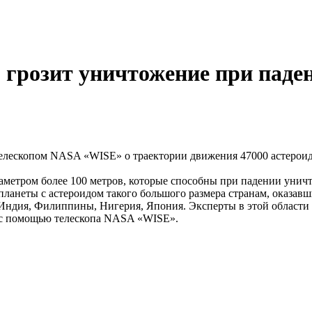
 грозит уничтожение при паде
елескопом NASA «WISE» о траектории движения 47000 астероидо
метром более 100 метров, которые способны при падении уничт
ланеты с астероидом такого большого размера странам, оказавш
ндия, Филиппины, Нигерия, Япония. Эксперты в этой области за
ь с помощью телескопа NASA «WISE».