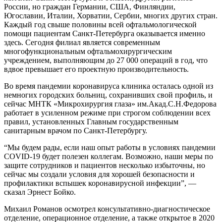
России, но граждан Германии, США, Финляндии,
Югославии, Италии, Хорватии, Сербии, многих других стран.
Каждый год свыше половины всей офтальмологической
помощи пациентам Санкт-Петербурга оказывается именно
здесь. Сегодня филиал является современным
многофункциональным офтальмохирургическим
учреждением, выполняющим до 27 000 операций в год, что
вдвое превышает его проектную производительность.
Во время пандемии коронавируса клиника осталась одной из
немногих городских больниц, сохранивших свой профиль, и
сейчас МНТК «Микрохирургия глаза» им.Акад.С.Н.Федорова
работает в усиленном режиме при строгом соблюдении всех
правил, установленных Главным государственным
санитарным врачом по Санкт-Петербургу.
“Мы будем рады, если наш опыт работы в условиях пандемии
COVID-19 будет полезен коллегам. Возможно, наши меры по
защите сотрудников и пациентов несколько избыточны, но
сейчас мы создали условия для хорошей безопасности и
профилактики вспышек коронавирусной инфекции”, —
сказал Эрнест Бойко.
Михаил Романов осмотрел консультативно-диагностическое
отделение, операционное отделение, а также открытое в 2020