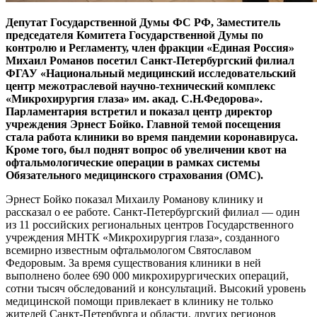
Депутат Государственной Думы ФС РФ, Заместитель
председателя Комитета Государственной Думы по
контролю и Регламенту, член фракции «Единая Россия»
Михаил Романов посетил Санкт-Петербургский филиал
ФГАУ «Национальный медицинский исследовательский
центр межотраслевой научно-технический комплекс
«Микрохирургия глаза» им. акад. С.Н.Федорова».
Парламентария встретил и показал центр директор
учреждения Эрнест Бойко. Главной темой посещения
стала работа клиники во время пандемии коронавируса.
Кроме того, был поднят вопрос об увеличении квот на
офтальмологические операции в рамках системы
Обязательного медицинского страхования (ОМС).
Эрнест Бойко показал Михаилу Романову клинику и
рассказал о ее работе. Санкт-Петербургский филиал — один
из 11 российских региональных центров Государственного
учреждения МНТК «Микрохирургия глаза», созданного
всемирно известным офтальмологом Святославом
Федоровым. За время существования клиники в ней
выполнено более 690 000 микрохирургических операций,
сотни тысяч обследований и консультаций. Высокий уровень
медицинской помощи привлекает в клинику не только
жителей Санкт-Петербурга и области, других регионов