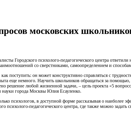
опросов московских школьнико
алисты Городского психолого-педагогического центра ответили
заимоотношений со сверстниками, самоопределением и способам
как поступить: он может конструктивно справляться с трудност
ыта еще немного. Научить школьников обращаться за помощью, к
дено решение любой жизненной задачи, – цель проекта «5 вопросо
и науки города Москвы Юлия Есауленко.
колько психологов, в доступной форме рассказывая о наиболее 
ого психолого-педагогического центра, где также можно задать