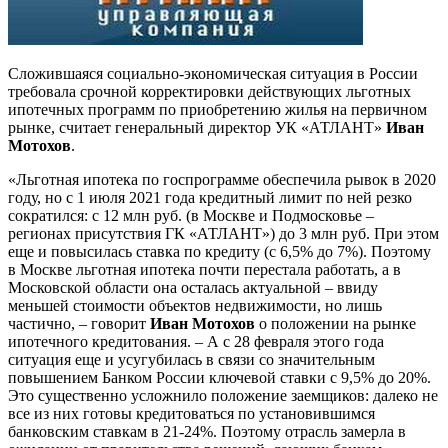
Сложившаяся социально-экономическая ситуация в России
требовала срочной корректировки действующих льготных
ипотечных программ по приобретению жилья на первичном
рынке, считает генеральный директор УК «АТЛАНТ»
Иван
Мотохов
.
«Льготная ипотека по госпрограмме обеспечила рывок в 2020
году, но с 1 июля 2021 года кредитный лимит по ней резко
сократился: с 12 млн руб. (в Москве и Подмосковье –
регионах присутствия
ГК «АТЛАНТ»
) до 3 млн руб. При этом
еще и повысилась ставка по кредиту (с 6,5% до 7%). Поэтому
в Москве льготная ипотека почти перестала работать, а в
Московской области она осталась актуальной – ввиду
меньшей стоимости объектов недвижимости, но лишь
частично, – говорит
Иван Мотохов
о положении на рынке
ипотечного кредитования. – А с 28 февраля этого года
ситуация еще и усугубилась в связи со значительным
повышением Банком России ключевой ставки с 9,5% до 20%.
Это существенно усложнило положение заемщиков: далеко не
все из них готовы кредитоваться по установившимся
банковским ставкам в 21-24%. Поэтому отрасль замерла в