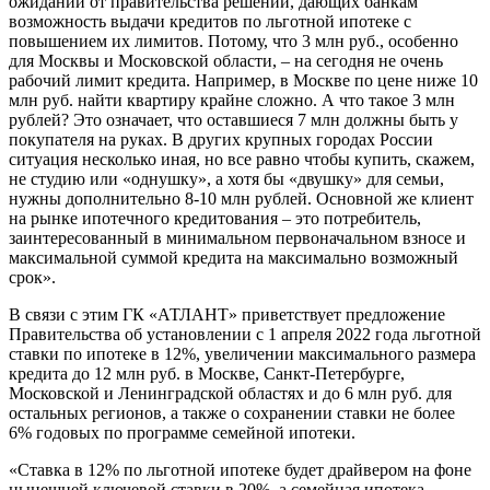
ожидании от правительства решений, дающих банкам
возможность выдачи кредитов по льготной ипотеке с
повышением их лимитов. Потому, что 3 млн руб., особенно
для Москвы и Московской области, – на сегодня не очень
рабочий лимит кредита. Например, в Москве по цене ниже 10
млн руб. найти квартиру крайне сложно. А что такое 3 млн
рублей? Это означает, что оставшиеся 7 млн должны быть у
покупателя на руках. В других крупных городах России
ситуация несколько иная, но все равно чтобы купить, скажем,
не студию или «однушку», а хотя бы «двушку» для семьи,
нужны дополнительно 8-10 млн рублей. Основной же клиент
на рынке ипотечного кредитования – это потребитель,
заинтересованный в минимальном первоначальном взносе и
максимальной суммой кредита на максимально возможный
срок».
В связи с этим ГК «АТЛАНТ» приветствует предложение
Правительства об установлении с 1 апреля 2022 года льготной
ставки по ипотеке в 12%, увеличении максимального размера
кредита до 12 млн руб. в Москве, Санкт-Петербурге,
Московской и Ленинградской областях и до 6 млн руб. для
остальных регионов, а также о сохранении ставки не более
6% годовых по программе семейной ипотеки.
«Ставка
в 12%
по льготной ипотеке будет драйвером на фоне
нынешней ключевой ставки в 20%, а семейная ипотека