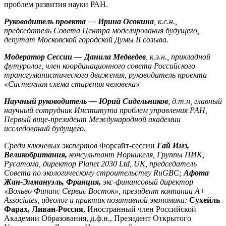
проблем развития науки РАН.
Руководитель проекта — Ирина Осокина
, к.с.н.,
председатель Совета Центра моделирования будущего,
депутат Московской городской Думы II созыва.
Модератор Сессии — Данила Медведев
, к.э.н., прикладной
футуролог, член координационного совета Российского
трансгуманистического движения, руководитель проекта
«Системная схема старения человека»
Научный руководитель — Юрий Сидельников
, д.т.н, главный
научный сотрудник Института проблем управления РАН,
Первый вице-президент Международной академии
исследований будущего.
Среди ключевых экспертов
Форсайт-сессии
Гай Имз,
Великобритания,
консультант Норникеля, Группы ПИК,
Русатома, директор Planet 2030 Ltd, UK, председатель
Совета по экологическому строительству RuGBC;
Афота
Жан-Эммануэль, Франция,
экс-финансовый директор
«Вольво Финанс Сервис Восток», президент компании A+
Associates, идеолог и практик позитивной экономики;
Сухейль
Фарах, Ливан-Россия
, Иностранный член Российской
Академии Образования, д.ф.н., Президент Открытого