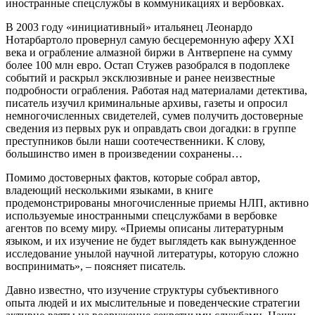
иностранные спецслужбы в коммуникациях и вербовках.
В 2003 году «инициативный» итальянец Леонардо
Нотарбартоло провернул самую бесцеремонную аферу XXI
века и ограбление алмазной биржи в Антверпене на сумму
более 100 млн евро. Остап Стужев разобрался в подоплеке
событий и раскрыл эксклюзивные и ранее неизвестные
подробности ограбления. Работая над материалами детектива,
писатель изучил криминальные архивы, газеты и опросил
немногочисленных свидетелей, сумев получить достоверные
сведения из первых рук и оправдать свои догадки: в группе
преступников были наши соотечественники. К слову,
большинство имен в произведении сохранены…
Помимо достоверных фактов, которые собрал автор,
владеющий несколькими языками, в книге
продемонстрированы многочисленные приемы НЛП, активно
используемые иностранными спецслужбами в вербовке
агентов по всему миру. «Приемы описаны литературным
языком, и их изучение не будет выглядеть как вынужденное
исследование унылой научной литературы, которую сложно
воспринимать», – поясняет писатель.
Давно известно, что изучение структуры субъективного
опыта людей и их мыслительные и поведенческие стратегии