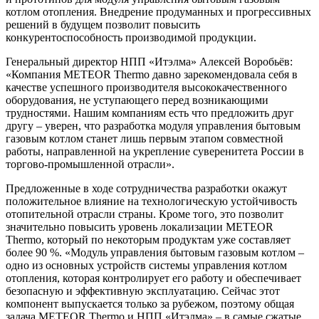
котлом отопления. Внедрение продуманных и прогрессивных
решений в будущем позволит повысить
конкурентоспособность производимой продукции.
Генеральный директор НПП «Итэлма» Алексей Воробьёв:
«Компания METEOR Thermо давно зарекомендовала себя в
качестве успешного производителя высококачественного
оборудования, не уступающего перед возникающими
трудностями. Нашим компаниям есть что предложить друг
другу – уверен, что разработка модуля управления бытовым
газовым котлом станет лишь первым этапом совместной
работы, направленной на укрепление суверенитета России в
торгово-промышленной отрасли».
Предложенные в ходе сотрудничества разработки окажут
положительное влияние на технологическую устойчивость
отопительной отрасли страны. Кроме того, это позволит
значительно повысить уровень локализации METEOR
Thermo, который по некоторым продуктам уже составляет
более 90 %. «Модуль управления бытовым газовым котлом –
одно из основных устройств системы управления котлом
отопления, которая контролирует его работу и обеспечивает
безопасную и эффективную эксплуатацию. Сейчас этот
компонент выпускается только за рубежом, поэтому общая
задача METEOR Thermo и НПП «Итэлма» – в самые сжатые