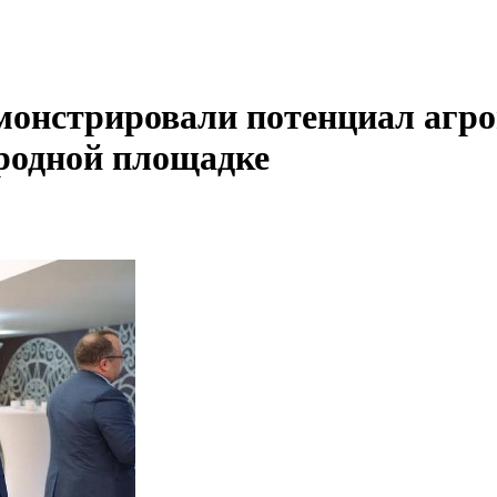
монстрировали потенциал агр
родной площадке