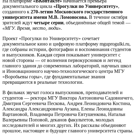
На платформе
«ВКонтакте»
начинается премьера
документального цикла
«Прогулки по Университету»
,
созданного к
270-летию Московского государственного
университета имени М.В. Ломоносова.
В течение октября
зрителей ждут
четыре серии
, объединённые общей темой —
«МГУ. Время, место, люди».
Проект «Прогулки по Университету» сочетает
документальное кино и цифровую платформу mguprogulki.ru,
где собраны истории, фотографии и воспоминания студентов
и выпускников. Каждая серия показывает университет с
новой стороны — от волнения первокурсников и легенд
главного здания до современных лабораторий, научных школ
и Инновационного научно-технологического центра МГУ
«Воробьевы горы», где фундаментальные знания
превращаются в реальные технологии.
В фильмах звучат голоса выпускников, преподавателей и
студентов — ректора МГУ Виктора Антоновича Садовничего,
Дмитрия Сергеевича Пескова, Андрея Леонидовича Костина,
Александра Александровича Аузана, Елены Леонидовны
Вартановой, Владимира Петровича Евтушенкова, Натальи
Валерьевны Поповой, деканов факультетов, молодых
исследователей и многих других. Их рассказы объединяют
прошлое, настоящее и будущее главного университета страны.