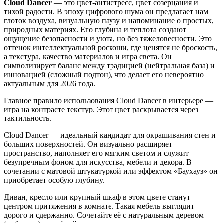
Cloud Dancer
— это цвет-антистресс, цвет созерцания и
тихой радости. В эпоху цифрового шума он предлагает нам
глоток воздуха, визуальную паузу и напоминание о простых,
природных материях. Его глубина и теплота создают
ощущение безопасности и уюта, но без тяжеловесности. Это
оттенок интеллектуальной роскоши, где ценятся не броскость,
а текстура, качество материалов и игра света. Он
символизирует баланс между традицией (нейтральная база) и
инновацией (сложный подтон), что делает его невероятно
актуальным для 2026 года.
Главное правило использования Cloud Dancer в интерьере —
игра на контрасте текстур. Этот цвет раскрывается через
тактильность.
Cloud Dancer — идеальный кандидат для окрашивания стен и
больших поверхностей. Он визуально расширяет
пространство, наполняет его мягким светом и служит
безупречным фоном для искусства, мебели и декора. В
сочетании с матовой штукатуркой или эффектом «Баухауз» он
приобретает особую глубину.
Диван, кресло или крупный шкаф в этом цвете станут
центром притяжения в комнате. Такая мебель выглядит
дорого и сдержанно. Сочетайте её с натуральным деревом