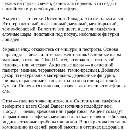
чехлов на стулья, свечей, фонов для гирлянд. Это создаст
спокойную и утончённую атмосферу.
Акценты — оттенки Огненной Лошади. Это не только алый.
Это терракотовый, шафрановый, медовый, медно-рыжий,
тёмно-бордовый. Вплетите эти цвета в детали: салфетки,
елочные шары, подставки под посуду, небольшие фигурки
лошадей.
Украшая ёлку, откажитесь от мишуры и пестроты. Основа
гирлянды — белая или тёплая желтоватая. Основные шары —
матовые, в оттенке Cloud Dancer, возможно, с текстурой
«хлопка» или «песка». Акцентные шары — в огненной
палитре (медные, терракотовые, тёмно-красные). Добавьте
декор из натуральных материалов: деревянные фигурки,
шишки, окрашенные в тон, ленты из льна или крафтовой
бумаги. Получится стильная, «взрослая» и очень атмосферная
ель.
Стол — главная точка притяжения. Скатерть или салфетки
выберите в цвете Cloud Dancer (отлично подойдёт лён).
Посуда — белая, кремовая или графитовая. Акцент создадут
терракотовые салфетки, медового оттенка стеклянные бокалы,
медные столовые приборы или декор. В центр стола поставьте
композицию из свечей разной высоты в оттенках шафрана и