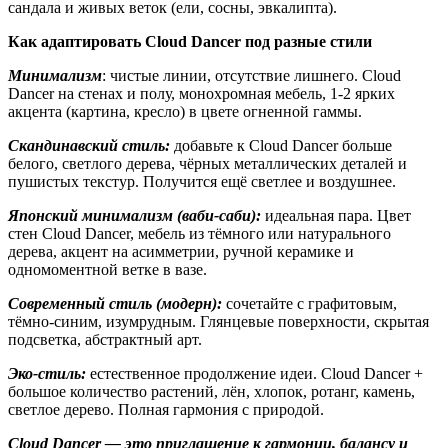
сандала и живых веток (ели, сосны, эвкалипта).
Как адаптировать Cloud Dancer под разные стили
Минимализм
: чистые линии, отсутствие лишнего. Cloud
Dancer на стенах и полу, монохромная мебель, 1-2 ярких
акцента (картина, кресло) в цвете огненной гаммы.
Скандинавский стиль:
добавьте к Cloud Dancer больше
белого, светлого дерева, чёрных металлических деталей и
пушистых текстур. Получится ещё светлее и воздушнее.
Японский минимализм (ваби-саби):
идеальная пара. Цвет
стен Cloud Dancer, мебель из тёмного или натурального
дерева, акцент на асимметрии, ручной керамике и
одномоментной ветке в вазе.
Современный стиль (модерн):
сочетайте с графитовым,
тёмно-синим, изумрудным. Глянцевые поверхности, скрытая
подсветка, абстрактный арт.
Эко-стиль:
естественное продолжение идеи. Cloud Dancer +
большое количество растений, лён, хлопок, ротанг, камень,
светлое дерево. Полная гармония с природой.
Cloud Dancer — это приглашение к гармонии, балансу и