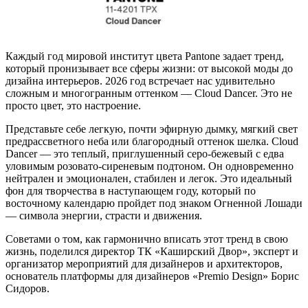
Каждый год мировой институт цвета Pantone задает тренд,
который пронизывает все сферы жизни: от высокой моды до
дизайна интерьеров. 2026 год встречает нас удивительно
сложным и многогранным оттенком — Cloud Dancer. Это не
просто цвет, это настроение.
Представьте себе легкую, почти эфирную дымку, мягкий свет
предрассветного неба или благородный оттенок шелка. Cloud
Dancer — это теплый, приглушенный серо-бежевый с едва
уловимым розовато-сиреневым подтоном. Он одновременно
нейтрален и эмоционален, стабилен и легок. Это идеальный
фон для творчества в наступающем году, который по
восточному календарю пройдет под знаком Огненной Лошади
— символа энергии, страсти и движения.
Советами о том, как гармонично вписать этот тренд в свою
жизнь, поделился директор ТК «Каширский Двор», эксперт и
организатор мероприятий для дизайнеров и архитекторов,
основатель платформы для дизайнеров «Premio Design» Борис
Сидоров.