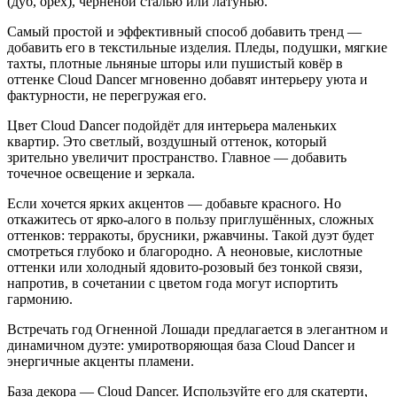
(дуб, орех), чернёной сталью или латунью.
Самый простой и эффективный способ добавить тренд —
добавить его в текстильные изделия. Пледы, подушки, мягкие
тахты, плотные льняные шторы или пушистый ковёр в
оттенке Cloud Dancer мгновенно добавят интерьеру уюта и
фактурности, не перегружая его.
Цвет Cloud Dancer подойдёт для интерьера маленьких
квартир. Это светлый, воздушный оттенок, который
зрительно увеличит пространство. Главное — добавить
точечное освещение и зеркала.
Если хочется ярких акцентов — добавьте красного. Но
откажитесь от ярко-алого в пользу приглушённых, сложных
оттенков: терракоты, брусники, ржавчины. Такой дуэт будет
смотреться глубоко и благородно. А неоновые, кислотные
оттенки или холодный ядовито-розовый без тонкой связи,
напротив, в сочетании с цветом года могут испортить
гармонию.
Встречать год Огненной Лошади предлагается в элегантном и
динамичном дуэте: умиротворяющая база Cloud Dancer и
энергичные акценты пламени.
База декора — Cloud Dancer. Используйте его для скатерти,