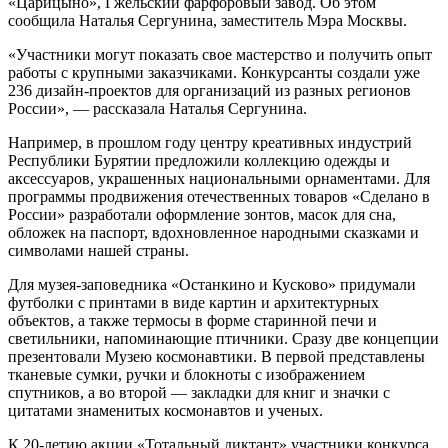
«Царицыно», Гжельский фарфоровый завод. Об этом
сообщила Наталья Сергунина, заместитель Мэра Москвы.
«Участники могут показать свое мастерство и получить опыт
работы с крупными заказчиками. Конкурсанты создали уже
236 дизайн-проектов для организаций из разных регионов
России», — рассказала Наталья Сергунина.
Например, в прошлом году центру креативных индустрий
Республики Бурятии предложили коллекцию одежды и
аксессуаров, украшенных национальными орнаментами. Для
программы продвижения отечественных товаров «Сделано в
России» разработали оформление зонтов, масок для сна,
обложек на паспорт, вдохновленное народными сказками и
символами нашей страны.
Для музея-заповедника «Останкино и Кусково» придумали
футболки с принтами в виде картин и архитектурных
объектов, а также термосы в форме старинной печи и
светильники, напоминающие птичники. Сразу две концепции
презентовали Музею космонавтики. В первой представлены
тканевые сумки, ручки и блокноты с изображением
спутников, а во второй — закладки для книг и значки с
цитатами знаменитых космонавтов и ученых.
К 20-летию акции «Тотальный диктант» участники конкурса