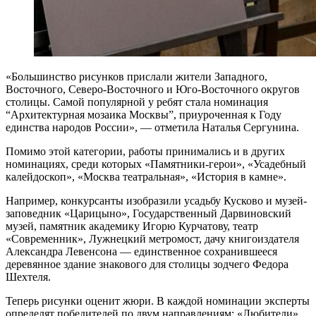
«Большинство рисунков прислали жители Западного,
Восточного, Северо-Восточного и Юго-Восточного округов
столицы. Самой популярной у ребят стала номинация
“Архитектурная мозаика Москвы”, приуроченная к Году
единства народов России», — отметила Наталья Сергунина.
Помимо этой категории, работы принимались и в других
номинациях, среди которых «Памятники-герои», «Усадебный
калейдоскоп», «Москва театральная», «История в камне».
Например, конкурсанты изобразили усадьбу Кусково и музей-
заповедник «Царицыно», Государственный Дарвиновский
музей, памятник академику Игорю Курчатову, театр
«Современник», Лужнецкий метромост, дачу книгоиздателя
Александра Левенсона — единственное сохранившееся
деревянное здание знакового для столицы зодчего Федора
Шехтеля.
Теперь рисунки оценит жюри. В каждой номинации эксперты
определят победителей по двум направлениям: «Любители»