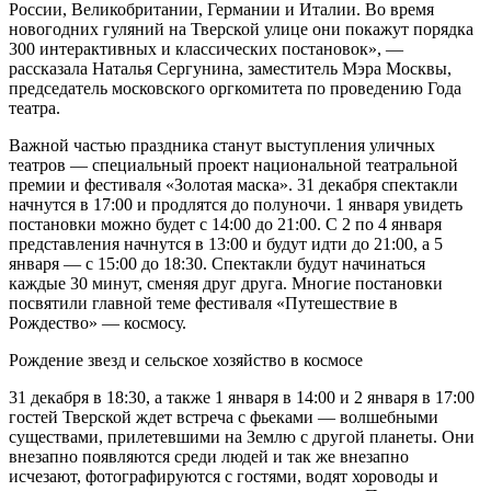
России, Великобритании, Германии и Италии. Во время
новогодних гуляний на Тверской улице они покажут порядка
300 интерактивных и классических постановок», —
рассказала Наталья Сергунина, заместитель Мэра Москвы,
председатель московского оргкомитета по проведению Года
театра.
Важной частью праздника станут выступления уличных
театров — специальный проект национальной театральной
премии и фестиваля «Золотая маска». 31 декабря спектакли
начнутся в 17:00 и продлятся до полуночи. 1 января увидеть
постановки можно будет с 14:00 до 21:00. С 2 по 4 января
представления начнутся в 13:00 и будут идти до 21:00, а 5
января — с 15:00 до 18:30. Спектакли будут начинаться
каждые 30 минут, сменяя друг друга. Многие постановки
посвятили главной теме фестиваля «Путешествие в
Рождество» — космосу.
Рождение звезд и сельское хозяйство в космосе
31 декабря в 18:30, а также 1 января в 14:00 и 2 января в 17:00
гостей Тверской ждет встреча с фьеками — волшебными
существами, прилетевшими на Землю с другой планеты. Они
внезапно появляются среди людей и так же внезапно
исчезают, фотографируются с гостями, водят хороводы и