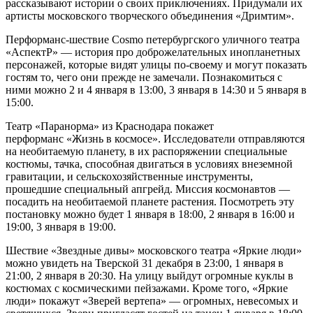
рассказывают истории о своих приключениях. Придумали их
артисты московского творческого объединения «Дримтим».
Перформанс-шествие Cosmo петербургского уличного театра
«АспектР» — история про доброжелательных инопланетных
персонажей, которые видят улицы по-своему и могут показать
гостям то, чего они прежде не замечали. Познакомиться с
ними можно 2 и 4 января в 13:00, 3 января в 14:30 и 5 января в
15:00.
Театр «Паранорма» из Краснодара покажет
перформанс «Жизнь в космосе». Исследователи отправляются
на необитаемую планету, в их распоряжении специальные
костюмы, тачка, способная двигаться в условиях внеземной
гравитации, и сельскохозяйственные инструменты,
прошедшие специальный апгрейд. Миссия космонавтов —
посадить на необитаемой планете растения. Посмотреть эту
постановку можно будет 1 января в 18:00, 2 января в 16:00 и
19:00, 3 января в 19:00.
Шествие «Звездные дивы» московского театра «Яркие люди»
можно увидеть на Тверской 31 декабря в 23:00, 1 января в
21:00, 2 января в 20:30. На улицу выйдут огромные куклы в
костюмах с космическими пейзажами. Кроме того, «Яркие
люди» покажут «Зверей вертепа» — огромных, невесомых и