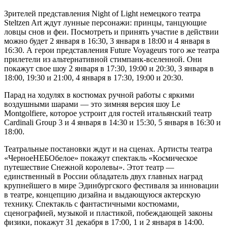
Зрителей представления Night of Light немецкого театра
Steltzen Art ждут лунные персонажи: принцы, танцующие
ловцы снов и феи. Посмотреть и принять участие в действии
можно будет 2 января в 16:30, 3 января в 18:00 и 4 января в
16:30. А герои представления Future Voyageurs того же театра
прилетели из альтернативной стимпанк-вселенной. Они
покажут свое шоу 2 января в 17:30, 19:00 и 20:30, 3 января в
18:00, 19:30 и 21:00, 4 января в 17:30, 19:00 и 20:30.
Парад на ходулях в костюмах ручной работы с яркими
воздушными шарами — это зимняя версия шоу Le
Montgolfiere, которое устроит для гостей итальянский театр
Cardinali Group 3 и 4 января в 14:30 и 15:30, 5 января в 16:30 и
18:00.
Театральные постановки ждут и на сценах. Артисты театра
«ЧерноеНЕБОбелое» покажут спектакль «Космическое
путешествие Снежной королевы». Этот театр —
единственный в России обладатель двух главных наград
крупнейшего в мире Эдинбургского фестиваля за инновации
в театре, концепцию дизайна и выдающуюся актерскую
технику. Спектакль с фантастичными костюмами,
сценографией, музыкой и пластикой, побеждающей законы
физики, покажут 31 декабря в 17:00, 1 и 2 января в 14:00.