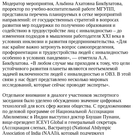
Модератор мероприятия, Альбина Ахатовна Бикбулатова,
проректор по учебно-воспитательной работе МГУПП,
представила перечень планируемых в сетке мероприятий
направлений: от государственных стратегий в вопросах
развития мер поддержки по получению образования и
содействию в трудоустройстве лиц с инвалидностью – до
изменения подходов в мышлении работодателя XXI века в
условиях инклюзии и развития предпринимательства. «Для
нас крайне важно затронуть вопрос самоопределения,
профориентации и трудоустройства людей с инвалидностью
особенно в условиях пандемии», — отметила А.А.
Бикбулатова. «В любом случае мы приходим к тому, что цели
устойчивого развития планеты являются неотъемлемой
задачей включенности людей с инвалидностью и ОВЗ. В этой
связи у нас будет представлено несколько мировых
исследований, которые сейчас проводят эксперты».
Отдельное внимание в диалоге участников экспертного
заседания было уделено обсуждению значение цифровых
технологий для всех сфер жизни общества. С предложениями
по деловой программе от Национальной Ассоциации
Абилимпикс в Индии выступил доктор Бхушан Пунани,
вице-президент ICEVI Global и генеральный секретарь
(Ассоциация слепых, Вастрапур) (National Abilympic
Association of India (NAAI)), который подчеркнул