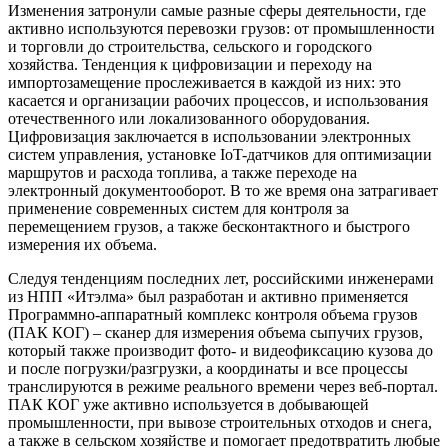
Изменения затронули самые разные сферы деятельности, где
активно используются перевозки грузов: от промышленности
и торговли до строительства, сельского и городского
хозяйства. Тенденция к цифровизации и переходу на
импортозамещение прослеживается в каждой из них: это
касается и организации рабочих процессов, и использования
отечественного или локализованного оборудования.
Цифровизация заключается в использовании электронных
систем управления, установке IoT-датчиков для оптимизации
маршрутов и расхода топлива, а также переходе на
электронный документооборот. В то же время она затрагивает
применение современных систем для контроля за
перемещением грузов, а также бесконтактного и быстрого
измерения их объема.
Следуя тенденциям последних лет, российскими инженерами
из НПП «Итэлма» был разработан и активно применяется
Программно-аппаратный комплекс контроля объема грузов
(ПАК КОГ) – сканер для измерения объема сыпучих грузов,
который также производит фото- и видеофиксацию кузова до
и после погрузки/разгрузки, а координаты и все процессы
транслируются в режиме реального времени через веб-портал.
ПАК КОГ уже активно используется в добывающей
промышленности, при вывозе строительных отходов и снега,
а также в сельском хозяйстве и помогает предотвратить любые