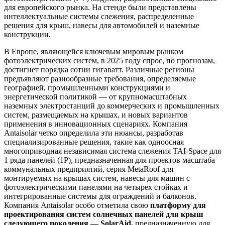
для европейского рынка. На стенде были представлены
интеллектуальные системы слежения, распределенные
решения для крыш, навесы для автомобилей и наземные
конструкции.
В Европе, являющейся ключевым мировым рынком
фотоэлектрических систем, в 2025 году спрос, по прогнозам,
достигнет порядка сотни гигаватт. Различные регионы
предъявляют разнообразные требования, определяемые
географией, промышленными конструкциями и
энергетической политикой — от крупномасштабных
наземных электростанций до коммерческих и промышленных
систем, размещаемых на крышах, и новых вариантов
применения в инновационных сценариях. Компания
Antaisolar четко определила эти нюансы, разработав
специализированные решения, такие как одноосная
многоприводная независимая система слежения TAI-Space для
1 ряда панелей (1P), предназначенная для проектов масштаба
коммунальных предприятий, серия MetaRoof для
монтируемых на крышах систем, навесы для машин с
фотоэлектрическими панелями на четырех стойках и
интегрированные системы для ограждений и балконов.
Компания Antaisolar особо отметила свою
платформу для
проектирования систем солнечных панелей для крыш
следующего поколения — SolarAid,
предназначенную для