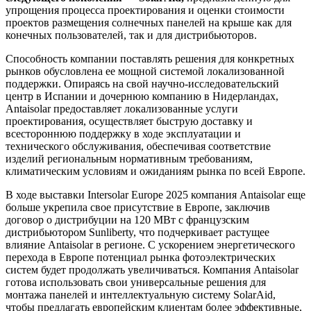
упрощения процесса проектирования и оценки стоимости
проектов размещения солнечных панелей на крыше как для
конечных пользователей, так и для дистрибьюторов.
Способность компании поставлять решения для конкретных
рынков обусловлена ее мощной системой локализованной
поддержки. Опираясь на свой научно-исследовательский
центр в Испании и дочернюю компанию в Нидерландах,
Antaisolar предоставляет локализованные услуги
проектирования, осуществляет быструю доставку и
всестороннюю поддержку в ходе эксплуатации и
технического обслуживания, обеспечивая соответствие
изделий региональным нормативным требованиям,
климатическим условиям и ожиданиям рынка по всей Европе.
В ходе выставки Intersolar Europe 2025 компания Antaisolar еще
больше укрепила свое присутствие в Европе, заключив
договор о дистрибуции на 120 МВт с французским
дистрибьютором Sunliberty, что подчеркивает растущее
влияние Antaisolar в регионе. С ускорением энергетического
перехода в Европе потенциал рынка фотоэлектрических
систем будет продолжать увеличиваться. Компания Antaisolar
готова использовать свои универсальные решения для
монтажа панелей и интеллектуальную систему SolarAid,
чтобы предлагать европейским клиентам более эффективные,