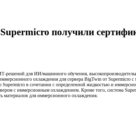
 Supermicro получили сертифи
х ИТ-решений для ИИ/машинного обучения, высокопроизводитель
ммерсионного охлаждения для сервера BigTwin от Supermicro с 
ер Supermicro в сочетании с определенной жидкостью и иммерси
вером с иммерсионным охлаждением. Кроме того, система Superm
ть материалов для иммерсионного охлаждения.