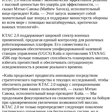
с высокой ценностью без ущерба для эффективности, —
сказал Мэтью Савока (Matthew Savoca), исполнительный
вице-президент Kutta. — Этот запуск знаменует собой
значительный шаг вперед в поддержке министерств обороны
во всем мире с помощью масштабируемых, критически
важных технологий».
KTAC 2.0 поддерживает широкий спектр военных
применений, предлагая единый контроллер для различных
роботизированных платформ. Его совместимость с
программным обеспечением унифицированной наземной
станции управления (UGCS) Kutta и протоколами STANAG
4586 еще больше повышает способность планировать миссии,
избегать препятствий и обеспечивать ситуационную
осведомленность в режиме реального времени.
«Kutta продолжает продвигать инновации посредством
стратегического партнерства и текущих исследований, чтобы
обеспечить развитие KTAC 2.0 наряду с операционными
потребностями наших пользователей, — сказал Мэтью
Савока, исполнительный вице-президент Kutta. — Мы
продолжаем фокусироваться на снижении нагрузки на бойцов
при одновременном увеличении возможностей миссии.
KTAC 2.0 не только переопределяет следующее поколение
тактического управления для беспилотных систем, но и