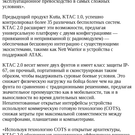
эксплуатационное превосходство в самых сложных
условиях».
Предыдущий продукт Kutta, KTAC 1.0, успешно
контролировал более 35 различных беспилотных систем.
KTAC 2.0 расширяет эти возможности, предлагая
универсальную платформу с двумя конфигурациями —
привязанной и непривязанной (с радиомодулем) —
обеспечивая бесшовную интеграцию с существующими
экосистемами, такими как Nett Warrior и устройства с
поддержкой ATAK.
KTAC 2.0 весит менее двух фунтов и имеет класс защиты IP-
67, он прочный, портативный и сконструирован таким
образом, чтобы выдерживать суровые боевые условия. Это
снижает физическую нагрузку на бойца более чем на два
фунта по сравнению с традиционными решениями, предлагая
значительное преимущество как в мобильности, так и в
выносливости во время длительных миссий.
Непатентованные открытые интерфейсы устройства
используют коммерческую готовую технологию (COTS),
снижая затраты при максимальной совместимости между
смартфонами, планшетами и компьютерами.
«Используя технологию COTS и открытые архитектуры,
KTAC 2.0 обеспечивает экономически эффективное решение