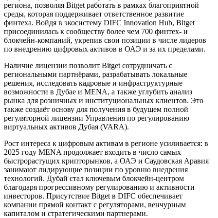
региона, позволяя Bitget работать в рамках благоприятной
среды, которая поддерживает ответственное развитие
финтеха. Войдя в экосистему DIFC Innovation Hub, Bitget
присоединилась к сообществу более чем 700 финтех- и
блокчейн-компаний, укрепив свои позиции в числе лидеров
по внедрению цифровых активов в ОАЭ и за их пределами.
Наличие лицензии позволит Bitget сотрудничать с
региональными партнёрами, разрабатывать локальные
решения, исследовать кадровые и инфраструктурные
возможности в Дубае и MENA, а также углубить анализ
рынка для розничных и институциональных клиентов. Это
также создаёт основу для получения в будущем полной
регуляторной лицензии Управления по регулированию
виртуальных активов Дубая (VARA).
Рост интереса к цифровым активам в регионе усиливается: в
2025 году MENA продолжает входить в число самых
быстрорастущих крипторынков, а ОАЭ и Саудовская Аравия
занимают лидирующие позиции по уровню внедрения
технологий. Дубай стал ключевым блокчейн-центром
благодаря прогрессивному регулированию и активности
инвесторов. Присутствие Bitget в DIFC обеспечивает
компании прямой контакт с регуляторами, венчурным
капиталом и стратегическими партнерами.