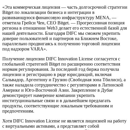
«Эта коммерческая лицензия — часть долгосрочной стратегии
Bitget по локализации бизнеса и интеграции в
развивающуюся финансовую инфраструктуру MENA, —
отметила Грейси Чен, CEO Bitget. — Прогрессивная позиция
региона в отношении Web3 делает его естественной базой для
нашей деятельности. Благодаря DIFC мы сможем укрепить
доверие пользователей и партнеров на Ближнем Востоке,
параллельно продвигаясь к получению торговой лицензии
под надзором VARA».
Получение лицензии DIFC Innovation License согласуется с
глобальной стратегией Bitget по расширению соответствия
нормам регулирования. За последний год биржа получила
лицензии и регистрацию в ряде юрисдикций, включая
Сальвадор, Аргентину и Грузию (Свободная зона Тбилиси), а
также наладила сотрудничество с регуляторами в Латинской
Америке и Юго-Восточной Азии. Закрепление в Дубае
демонстрирует намерение компании укрепить
институциональные связи и в дальнейшем предлагать
продукты, соответствующие локальным требованиям и
предпочтениям.
Хотя DIFC Innovation License не является лицензией на работу
с виртуальными активами, а представляет собой