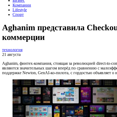
Бизнес
Компании
Lifestyle
Спорт
Aghanim представила Checkout
коммерции
технология
21 августа
Aghanim, финтех-компания, стоящая за революцией direct-to-c
являются значительных шагом вперёд по сравнению с малоэффе
поддержке Newton, GenAI-ко-пилота, с гордостью объявляет о