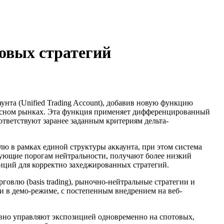
говых стратегий
унта (Unified Trading Account), добавив новую функцию
ерсном рынках. Эта функция применяет дифференцированный
тветствуют заранее заданным критериям дельта-
лю в рамках единой структуры аккаунта, при этом система
вующие порогам нейтральности, получают более низкий
иций для корректно захеджированных стратегий.
рговлю (basis trading), рыночно-нейтральные стратегии и
 в демо-режиме, с постепенным внедрением на веб-
тивно управляют экспозицией одновременно на спотовых,