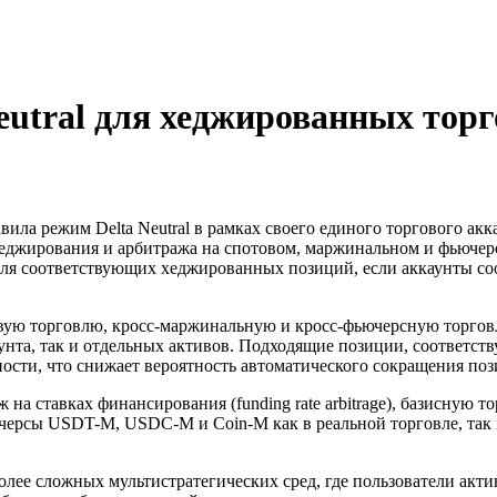
Neutral для хеджированных тор
ла режим Delta Neutral в рамках своего единого торгового акка
 хеджирования и арбитража на спотовом, маржинальном и фьюч
ля соответствующих хеджированных позиций, если аккаунты соо
товую торговлю, кросс-маржинальную и кросс-фьючерсную торгов
унта, так и отдельных активов. Подходящие позиции, соответст
сти, что снижает вероятность автоматического сокращения поз
а ставках финансирования (funding rate arbitrage), базисную то
ерсы USDT-M, USDC-M и Coin-M как в реальной торговле, так и
более сложных мультистратегических сред, где пользователи ак