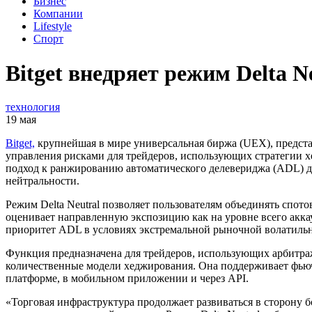
Бизнес
Компании
Lifestyle
Спорт
Bitget внедряет режим Delta 
технология
19 мая
Bitget,
крупнейшая в мире универсальная биржа (UEX), представи
управления рисками для трейдеров, использующих стратегии
подход к ранжированию автоматического делевериджа (ADL) д
нейтральности.
Режим Delta Neutral позволяет пользователям объединять спо
оценивает направленную экспозицию как на уровне всего акка
приоритет ADL в условиях экстремальной рыночной волатильно
Функция предназначена для трейдеров, использующих арбитраж н
количественные модели хеджирования. Она поддерживает фьюч
платформе, в мобильном приложении и через API.
«Торговая инфраструктура продолжает развиваться в сторону 