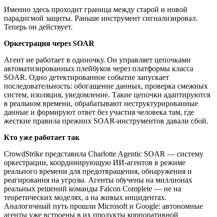
Именно здесь проходит граница между старой и новой
парадигмой защиты. Раньше инструмент сигнализировал.
Теперь он действует.
Оркестрация через
SOAR
Агент не работает в одиночку. Он управляет цепочками
автоматизированных плейбуков через платформы класса
SOAR. Одно детектированное событие запускает
последовательность: обогащение данных, проверка смежных
систем, изоляция, уведомление. Такие цепочки адаптируются
в реальном времени, обрабатывают неструктурированные
данные и формируют ответ без участия человека там, где
жесткие правила прежних SOAR-инструментов давали сбой.
Кто уже работает так
CrowdStrike представила Charlotte Agentic SOAR — систему
оркестрации, координирующую ИИ-агентов в режиме
реального времени для предотвращения, обнаружения и
реагирования на угрозы. Агенты обучены на миллионах
реальных решений команды Falcon Complete — не на
теоретических моделях, а на живых инцидентах.
Аналогичный путь прошли Microsoft и Google: автономные
агенты уже встроены в их продукты корпоративной