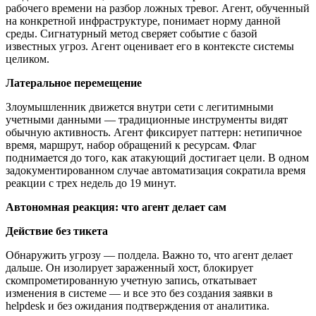
рабочего времени на разбор ложных тревог. Агент, обученный
на конкретной инфраструктуре, понимает норму данной
среды. Сигнатурный метод сверяет событие с базой
известных угроз. Агент оценивает его в контексте системы
целиком.
Латеральное перемещение
Злоумышленник движется внутри сети с легитимными
учетными данными — традиционные инструменты видят
обычную активность. Агент фиксирует паттерн: нетипичное
время, маршрут, набор обращений к ресурсам. Флаг
поднимается до того, как атакующий достигает цели. В одном
задокументированном случае автоматизация сократила время
реакции с трех недель до 19 минут.
Автономная реакция: что агент делает сам
Действие без тикета
Обнаружить угрозу — полдела. Важно то, что агент делает
дальше. Он изолирует зараженный хост, блокирует
скомпрометированную учетную запись, откатывает
изменения в системе — и все это без создания заявки в
helpdesk и без ожидания подтверждения от аналитика.