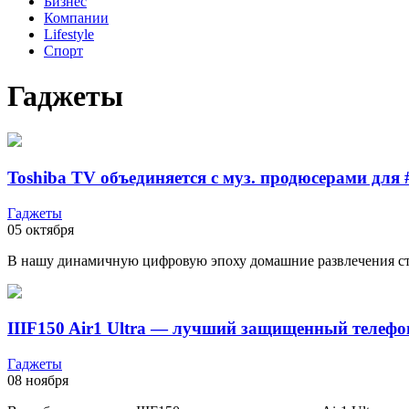
Бизнес
Компании
Lifestyle
Спорт
Гаджеты
Toshiba TV объединяется с муз. продюсерами для
Гаджеты
05 октября
В нашу динамичную цифровую эпоху домашние развлечения ст
IIIF150 Air1 Ultra — лучший защищенный телефо
Гаджеты
08 ноября