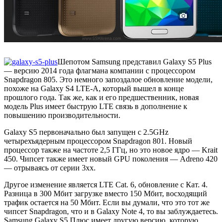
Шепотом Samsung представил Galaxy S5 Plus
— версию 2014 года флагмана компании с процессором
Snapdragon 805. Это немного запоздалое обновление модели,
похоже на Galaxy S4 LTE-A, который вышел в конце
прошлого года. Так же, как и его предшественник, новая
модель Plus имеет быструю LTE связь в дополнение к
повышению производительности.
Galaxy S5 первоначально был запущен с 2.5GHz
четырехъядерным процессором Snapdragon 801. Новый
процессор также на частоте 2,5 ГГц, но это новое ядро — Krait
450. Чипсет также имеет новый GPU поколения — Adreno 420
— отрываясь от серии 3xx.
Другое изменение является LTE Cat. 6, обновление с Кат. 4.
Разница в 300 Мбит загрузке вместо 150 Мбит, восходящий
трафик остается на 50 Мбит. Если вы думали, что это тот же
чипсет Snapdragon, что и в Galaxy Note 4, то вы заблуждаетесь.
Samsung Galaxy S5 Плюс имеет другую версию, которую