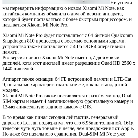
Не успели
мы переварить информацию о новом Xiaomi Mi Note, как
китайская компания объявила о другой версии аппарата,
который будет поставляться с более быстрым процессором, и
называться Xiaomi Mi Note Pro.
Xiaomi Mi Note Pro будет поставляться с 64-битной Qualcomm
Snapdragon 810 процессора с восемью основными ядрами,
устройство также поставляется с 4 Гб DDR4 оперативной
памяти.
Pro версия нового Xiaomi Mi Note имеет 5,7-дюймовый
дисплей, хотя этот дисплей имеет разрешение Quad HD 2560 х
1440 пикселей.
Аппарат также оснащен 64 ГБ встроенной памяти и LTE-Cat
9, остальные характеристики такие же, как на стандартной
модели.
Xiaomi Mi Note Pro также поставляется с разъёмами под Dual
SIM карты и имеет 4-мегапиксельную фронтальную камеру и
13-мегапиксельную заднюю камеру с OIS.
В то время как пиная сегодня лейтмотив, генеральный
директор Lei Jun подчеркнул, что его 6.95mm толщиной, 161g
телефон чуть-чуть тоньше и легче, чем предложения от Apple.
Но даже без нахального сравнения, Dual-SIM Mi Note уже