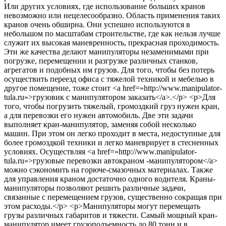
Или других условиях, где использование больших кранов
невозможно или нецелесообразно. Область применения таких
кранов очень обширна. Они успешно используются в
небольшом по масштабам строительстве, где как нельзя лучше
служит их высокая маневренность, прекрасная проходимость.
Эти же качества делают манипуляторы незаменимыми при
погрузке, перемещении и разгрузке различных станков,
агрегатов и подобных им грузов. Для того, чтобы без потерь
осуществить переезд офиса с тяжелой техникой и мебелью в
другое помещение, тоже стоит <a href=»http://www.manipulator-
tula.ru»>грузовик с манипулятором заказать</a>.</p> <p>Для
того, чтобы погрузить тяжелый, громоздкий груз нужен кран,
а для перевозки его нужен автомобиль. Две эти задачи
выполняет кран-манипулятор, заменяя собой несколько
машин. При этом он легко проходит в места, недоступные для
более громоздкой техники и легко маневрирует в стесненных
условиях. Осуществляя <a href=»http://www.manipulator-
tula.ru»>грузовые перевозки автокраном -манипулятором</a>
можно сэкономить на горюче-смазочных материалах. Также
для управления краном достаточно одного водителя. Краны-
манипуляторы позволяют решить различные задачи,
связанные с перемещением грузов, существенно сокращая при
этом расходы.</p> <p>Манипуляторы могут перемещать
грузы различных габаритов и тяжести. Самый мощный кран-
манипулятор имеет грузоподъемность до 80 тонн и в