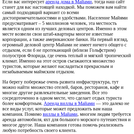
Если вас интересует
аренда дома в Майами
, тогда наш сайт
станет для вас настоящей находкой. Мы поможем вам найти
самый подходящий вариант со всеми
достопримечательностями и удобствами. Население Майями
предусматривает – 5 миллионов человек, эта местность
является одним из лучших деловых центров. Именно в этом
месте возвели свои штаб-квартиры многие известные
корпорации, а также американские банки. На первый взгляд,
огромный деловой центр Майами не имеет ничего общего с
отдыхом, если б не протекающий (вблизи Гольфстрим)
полуостров Флорида, где очень теплый и мягкий тропический
климат. Именно на этот остров съезжаются множество
туристов, которые желают насладиться прекрасным и
незабываемым маймским отдыхом.
На берегу побережье очень развита инфраструктура, тут
можно найти множество отелей, баров, ресторанов, кафе и
многие другие развлекательные заведения. Все это
сосредоточенно в одном месте, что сделает отдых туриста
более комфортным.
Аренда виллы в Майами
— это далеко не
все виды услуг, которые может предложить вам наша
компания. Помимо
виллы в Майами
, многим людям требуется
аренда автомобиля, яхт для большого морского путешествия и
многое другое. Наша компания готова помочь реализовать
любую потребность своего клиента.