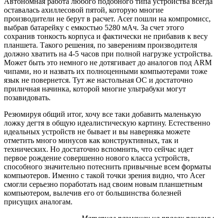
Автономная работа любого подобного типа устройства всегда
оставалась ахиллесовой пятой, которую многие
производители не берут в расчет. Acer пошли на компромисс,
выбрав батарейку с емкостью 5280 мАч. За счет этого
сохранив тонкость корпуса и фактически не прибавив к весу
планшета. Такого решения, по заверениям производителя
должно хватить на 4-5 часов при полной нагрузке устройства.
Может быть это немного не дотягивает до аналогов под ARM
чипами, но и назвать их полноценными компьютерами тоже
язык не повернется. Тут же настольная ОС и достаточно
приличная начинка, которой многие ультрабуки могут
позавидовать.
Резюмируя общий итог, хочу все таки добавить маленькую
ложку дегтя в общую идеалистическую картину. Естественно
идеальных устройств не бывает и вы наверняка можете
отметить много минусов как конструктивных, так и
технических. Но достаточно вспомнить, что сейчас идет
первое рождение совершенно нового класса устройств,
способного значительно потеснить привычные всем форматы
компьютеров. Именно с такой точки зрения видно, что Acer
смогли серьезно поработать над своим новым планшетным
компьютером, вылечив его от большинства болезней
присущих аналогам.