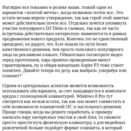
Наглядно все показано в ролике выше, этакий один из
вариантов «золотой мечты», когда возможно почти все. Это
кстати весьма верное утверждение, так как герой этой заметки
может действительно почти все. Отдельно хочется упомянуть
участие популярного DJ Tiësto в съемках, так как не часто
встретишь действительно интересную знаменитость в рамках
продвижения нового продукта. Конечно это не единственный
прецедент, но радует, что Acer пошли по пути более
качественного решения, чем просто попсового популярного
лица на рекламном плакате. Обязательно посмотрите видео
перед прочтением, пара приятно проведенным минут
гарантирована, ну и общая концепция Aspire P3 тоже станет
понятнее. Давайте теперь по делу, как выбрать: ультрабук или
планшет?
Одним из центральных аспектов является возможность
использовать оба варианта, за счет находящегося в комплекте
кредла с полноценной клавиатурой. Windows 8 Pro тут
смотрится как нельзя кстати, так как она может совместить в
себе возможности планшетной ОС и настольного решения.
Проще говоря, когда вы решите поработать, к примеру
написать пару интересных текстов в свой блог, то сможете
просто пристегнуть физическую клавиатуру, а для медийных
развлечений больше подойдет формат планшета, в который