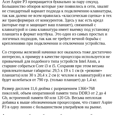
Acer Aspire P3 превращается буквально за пару секунд.
Большинство обзоров которые уже появились в сети, хвалят
не стандартный вариант подхода к подключению клавиатуры,
так как далеко не всем нравилась «классическая сцепка» в тех
же трансформерах от конкурентов. Здесь у вас есть кредл
(которые еще и защищает ваш планшет), связанный с
клавиатурой и сама клавиатура имеет выемку под установку
планшета в формат ноутбука. Это один из самых простых и
логичных подходов, так как не требует вечной борьбы с
креплениями при подключении и отключении устройства.
Со стороны железной начинки все оказалось тоже достаточно
интересно, к примеру в качестве процессора используется не
привычный для подобного типа устройств Intel Atom, а
старшие собраться Core i3 и i5. Сохраняя при этом весьма
привлекательные габариты: 29,5 x 19 x 1 см (в «режиме»
планшета) или 30 x 20,4 x 2 см (с чехлом и клавиатурой) и вес
будет колебаться от 790 гр. (только планшет) до 1,4 кг.
Размер дисплея 11,6 дюйма с разрешением 1366×768
пикселей, объем оперативной памяти типа DDR3 от 2 до 4
Gb, встроенной памяти 60 или 120 Gb. Весьма неплохая
добавка к выше обозначенным процессорам, что ставит Aspire
P3 в одну линию с большинством ультрабуков на рынке.