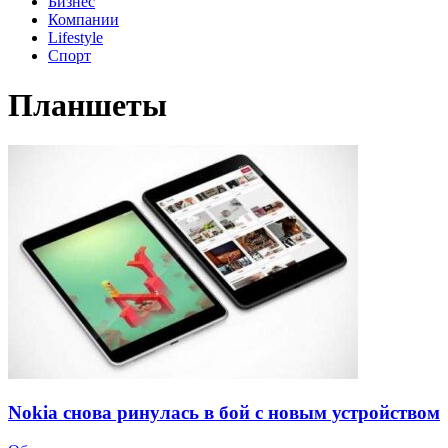
Бизнес
Компании
Lifestyle
Спорт
Планшеты
Nokia снова ринулась в бой с новым устройством