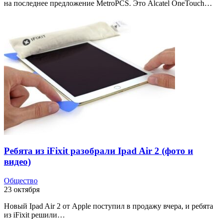
на последнее предложение MetroPCS. Это Alcatel OneTouch…
Ребята из iFixit разобрали Ipad Air 2 (фото и
видео)
Общество
23 октября
Новый Ipad Air 2 от Apple поступил в продажу вчера, и ребята
из iFixit решили…