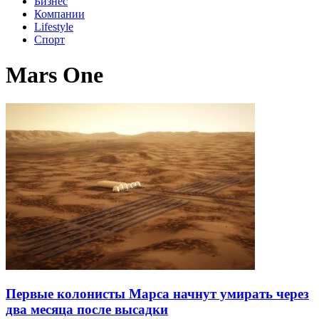
Бизнес
Компании
Lifestyle
Спорт
Mars One
Первые колонисты Марса начнут умирать через
два месяца после высадки