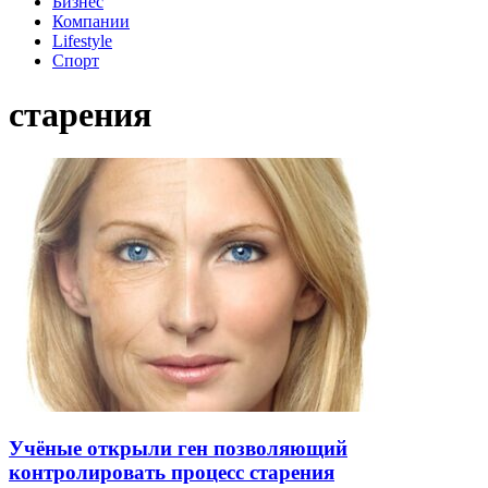
Бизнес
Компании
Lifestyle
Спорт
старения
Учёные открыли ген позволяющий
контролировать процесс старения